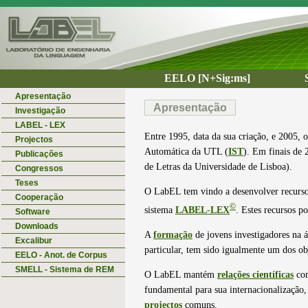
EELO [N+Sig:ms]
Apresentação
Apresentação
Investigação
LABEL - LEX
Entre 1995, data da sua criação, e 2005
Projectos
Automática da UTL (
IST
). Em finais de
Publicações
de Letras da Universidade de Lisboa).
Congressos
Teses
O LabEL tem vindo a desenvolver recursos 
Cooperação
©
sistema
LABEL-LEX
. Estes recursos 
Software
Downloads
A
formação
de jovens investigadores na 
Excalibur
particular, tem sido igualmente um dos o
EELO - Anot. de Corpus
SMELL - Sistema de REM
O LabEL mantém
relações científicas
com
fundamental para sua internacionalização,
projectos
comuns.